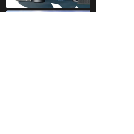
Learto Creative Studio
Ron Leithe
Lübeck
info@leartostudio.de
Impressum