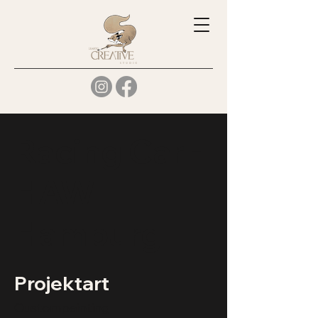
Racing Car -
HAW
Hamburg
Projektart
Custompainting