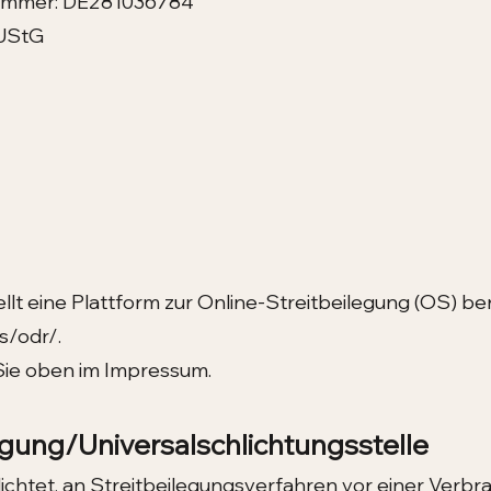
nummer: DE281036784
 UStG
llt eine Plattform zur Online-Streitbeilegung (OS) ber
s/odr/.
Sie oben im Impressum.
egung/Universalschlichtungsstelle
flichtet, an Streitbeilegungsverfahren vor einer Verb